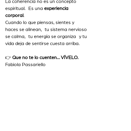
La coherencia no es un concepto 
espiritual. Es una 
experiencia 
corporal
.
Cuando lo que piensas, sientes y 
haces se alinean, tu sistema nervioso 
se calma, tu energía se organiza y tu 
vida deja de sentirse cuesta arriba.
👉 
Que no te lo cuenten… VÍVELO.
Fabiola Passariello 
Especialista en medicina 
vibracional/frecuencial
Acompañante en gestión emocional