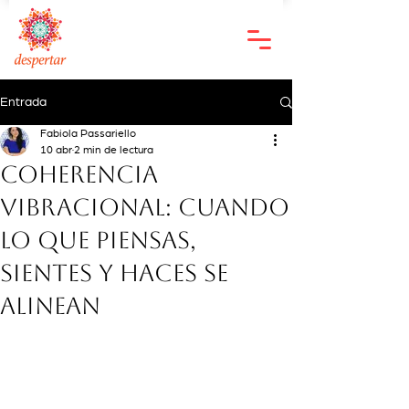
Entrada
Fabiola Passariello
10 abr
2 min de lectura
Coherencia
vibracional: cuando
lo que piensas,
sientes y haces se
alinean