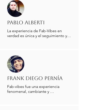
Pablo Alberti
La experiencia de Fab-Vibes en 
verdad es única y el seguimiento y 
acompañamiento que realiza 
Fabiola en las sesiones aporta y 
transforma la experiencia por 
completo, es algo que le 
recomiendo a cualquiera que quiera 
transformar su vida.
Frank Diego Pernía
Fab-vibes fue una experiencia 
fenomenal, cambiante y 
transformadora en todos sentidos. 
100% recomendado para cualquier 
persona y de cualquier edad; te 