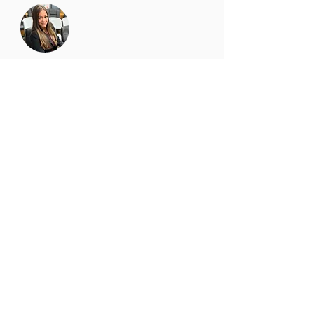
ofrece una gran variedad de 
diferentes experiencias y terapias!! 
Sorprendido con los resultados🎊🎉
Andrea PiontKovoski
Gracias por una sesión de relajacion 
increíble.
Mariana Guzman
Una experiencia única! Se los 
recomiendo en verdad , algo único 
en San Diego !!