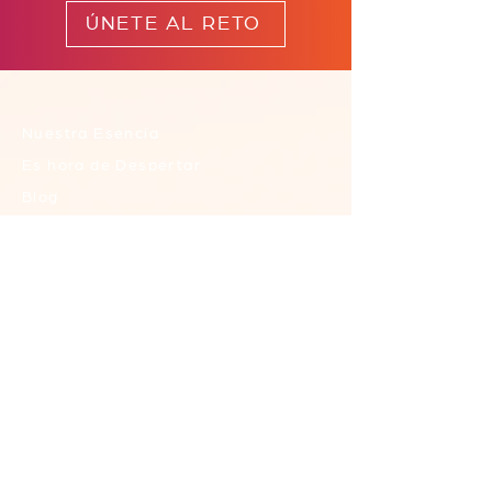
ÚNETE AL RETO
Nuestra Esencia
Es hora de Despertar
Blog
Galería
Mis Redes
Contacto
FAQ (Preguntas Fercuentes)
Contáctanos
Envíanos un Email
Contáctanos por telefono
Términos y condiciones