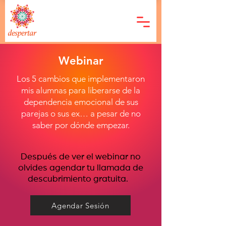
Webinar
Los 5 cambios que implementaron
mis alumnas para liberarse de la
dependencia emocional de sus
parejas o sus ex… a pesar de no
saber por dónde empezar.
Después de ver el webinar no
olvides agendar tu llamada de
descubrimiento gratuita.
Agendar Sesión